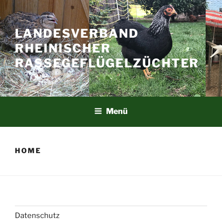
Zum
Inhalt
springen
LANDESVERBAND
RHEINISCHER
RASSEGEFLÜGELZÜCHTER
Menü
HOME
Datenschutz