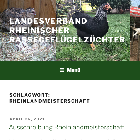
Zum
Inhalt
springen
LANDESVERBAND
RHEINISCHER
RASSEGEFLÜGELZÜCHTER
Menü
SCHLAGWORT:
RHEINLANDMEISTERSCHAFT
VERÖFFENTLICHT
APRIL 26, 2021
AM
Ausschreibung Rheinlandmeisterschaft