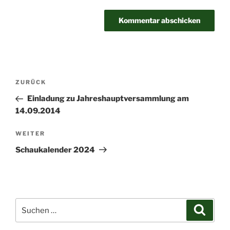
Beitragsnavigation
Vorheriger
ZURÜCK
Beitrag
Einladung zu Jahreshauptversammlung am
14.09.2014
Nächster
WEITER
Beitrag
Schaukalender 2024
Suchen
Suche
nach: