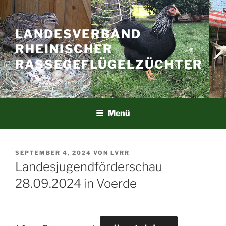
Zum
Inhalt
springen
LANDESVERBAND
RHEINISCHER
RASSEGEFLÜGELZÜCHTER
Menü
VERÖFFENTLICHT
SEPTEMBER 4, 2024
VON
LVRR
AM
Landesjugendförderschau
28.09.2024 in Voerde