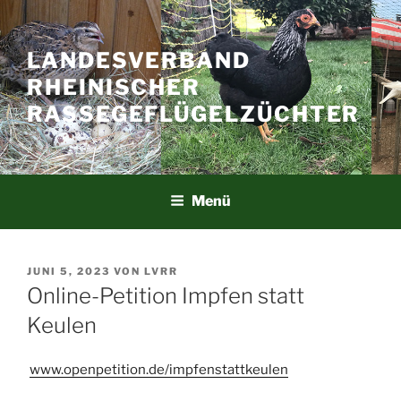
Zum
Inhalt
springen
LANDESVERBAND
RHEINISCHER
RASSEGEFLÜGELZÜCHTER
Menü
VERÖFFENTLICHT
JUNI 5, 2023
VON
LVRR
AM
Online-Petition Impfen statt
Keulen
www.openpetition.de/impfenstattkeulen