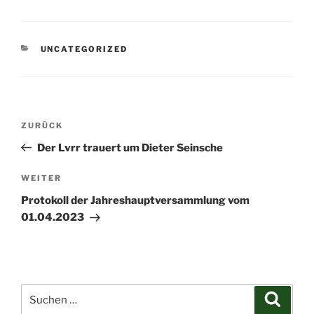
KATEGORIEN
UNCATEGORIZED
Beitragsnavigation
Vorheriger
ZURÜCK
Beitrag
Der Lvrr trauert um Dieter Seinsche
Nächster
WEITER
Beitrag
Protokoll der Jahreshauptversammlung vom
01.04.2023
Suchen
Suche
nach: